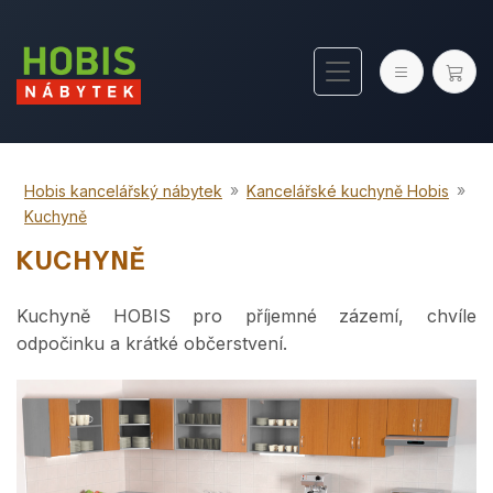
»
»
Hobis kancelářský nábytek
Kancelářské kuchyně Hobis
Kuchyně
KUCHYNĚ
Kuchyně HOBIS pro příjemné zázemí, chvíle
odpočinku a krátké občerstvení.