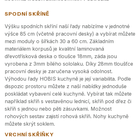
SPODNÍ SKŘÍNĚ
Výšku spodních skříní naší řady nabízíme v jednotné
výšce 85 cm (včetně pracovní desky) a vybírat můžete
mezi moduly o šířkách 30 a 60 cm. Základním
materiálem korpusů je kvalitní laminovaná
dřevotřísková deska o tloušce 18mm, záda jsou
vyrobena z 3mm bílého sololaku. Díky 28mm tloušťce
pracovní desky je zaručena vysoká odolnost.
Výhodou řady HOBIS kuchyně je její variabilita. Podle
dispozic prostoru můžete z naší nabídky jednoduše
poskládat vybavení celé kuchyně. Vybírat tak můžete
například skříň s vestavěnou lednicí, skříň pod dřez či
skříň s jednou nebo pěti zásuvkami. Možnost
rohových sestav zajistí rohová skříň. Nohy kuchyně
můžete skrýt soklem.
VRCHNÍ SKŘÍŇKY