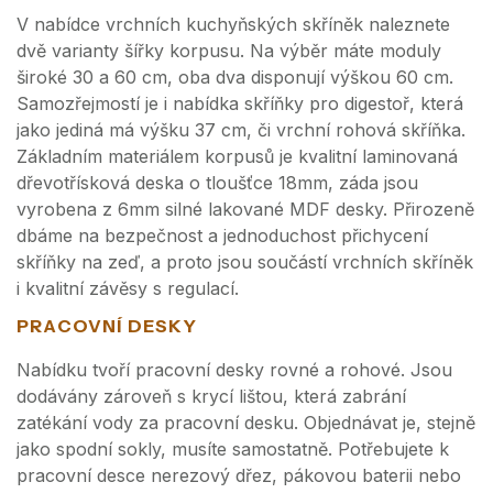
V nabídce vrchních kuchyňských skříněk naleznete
dvě varianty šířky korpusu. Na výběr máte moduly
široké 30 a 60 cm, oba dva disponují výškou 60 cm.
Samozřejmostí je i nabídka skříňky pro digestoř, která
jako jediná má výšku 37 cm, či vrchní rohová skříňka.
Základním materiálem korpusů je kvalitní laminovaná
dřevotřísková deska o tloušťce 18mm, záda jsou
vyrobena z 6mm silné lakované MDF desky. Přirozeně
dbáme na bezpečnost a jednoduchost přichycení
skříňky na zeď, a proto jsou součástí vrchních skříněk
i kvalitní závěsy s regulací.
PRACOVNÍ DESKY
Nabídku tvoří pracovní desky rovné a rohové. Jsou
dodávány zároveň s krycí lištou, která zabrání
zatékání vody za pracovní desku. Objednávat je, stejně
jako spodní sokly, musíte samostatně. Potřebujete k
pracovní desce nerezový dřez, pákovou baterii nebo