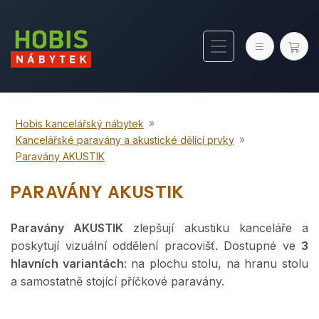
»
Hobis kancelářský nábytek
»
Kancelářské paravány a akustické dělící prvky
Paravány AKUSTIK
PARAVÁNY AKUSTIK
Paravány AKUSTIK
zlepšují akustiku kanceláře a
poskytují vizuální oddělení pracovišť. Dostupné ve
3
hlavních variantách
: na plochu stolu, na hranu stolu
a samostatně stojící příčkové paravány.