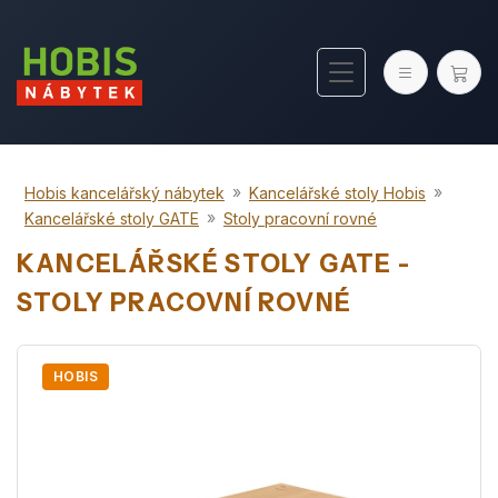
»
»
Hobis kancelářský nábytek
Kancelářské stoly Hobis
»
Kancelářské stoly GATE
Stoly pracovní rovné
KANCELÁŘSKÉ STOLY GATE -
STOLY PRACOVNÍ ROVNÉ
HOBIS