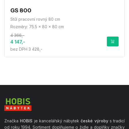
GS 800
Stůl pracovní rovný 80 cm
Rozměry: 75.5 × 80 × 80 cm
4 366,-
4 147,-
bez DPH 3 428,-
Značka
HOBIS
je kancelářský nábytek
české výroby
s tradicí
od roku 1994. Sortiment doplňujeme o židle a doplňky značky